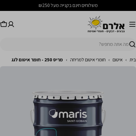
לג
משלוחים חינם בקנייה מעל ₪250
תוכן
עג
יפוש
בית
›
איטום
›
חומרי איטום למריחה
›
מריס 250 - חומר איטום לגג
לג
מידע
ל
מוצר