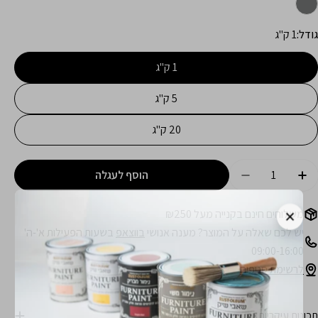
גודל:
1 ק"ג
1 ק"ג
5 ק"ג
20 ק"ג
מות
הוסף לעגלה
הגדל כמות עבור מריס 250 - חומר איטום לגג
הקטן כמות עבור מריס 250 - חומר איטום לגג
משלוחים חינם בקנייה מעל ₪250
יש לכם שאלה על המוצר? מענה אנושי
בווצאפ
בשעות הפעילות א'-ה'
09:00-16:00
לרשימת סניפים
תכונות עיקריות