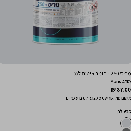
תח מדיה 0 בחלון קופץ
מריס 250 - חומר איטום לגג
מותג:
Maris
מחיר
87.00 ₪
רגיל
איטום פוליאוריטני מקצועי למים עומדים
צבע:
לבן