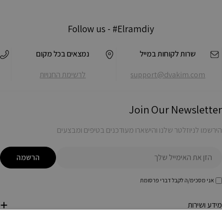
Follow us -
#Elramdiy
שרות לקוחות במייל
נמצאים בכל מקום
support@dvakim.com
לרשימת החנויות
Join Our Newsletter
הירשמו לניוזלטר שלנו והישארו מעודכנים בטיפים ומבצעים
ימייל
הרשמה
אני מסכימ/ה לקבל דברי פרסומת
מידע ושירות