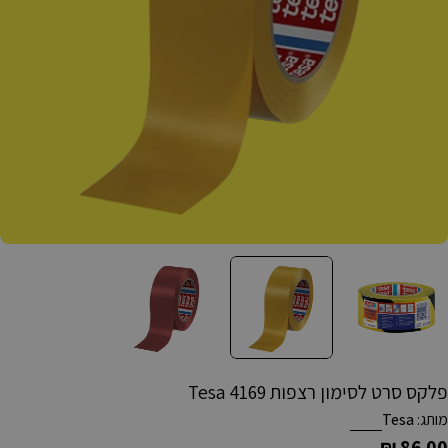
תח מדיה 1 בחלון קופץ
פלקס סרט לסימון רצפות 4169 Tesa
מותג:
Tesa
מחיר
86.00 ₪