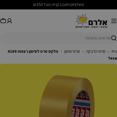
לג
משלוחים חינם בקנייה מעל ₪250
תוכן
עג
יפוש
בית
›
סרטי הדבקה
›
סרטי סימון
›
פלקס סרט לסימון רצפות 4169
Tesa
לג
מידע
ל
מוצר