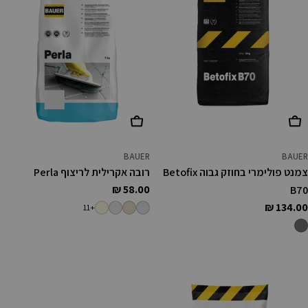
הוסף לעגלה
בחר אפשרויות
BAUER
BAUER
צמנט פולימרי בחוזק גבוה Betofix
רובה אקרילית לריצוף Perla
מחיר
58.00 ₪
B70
רגיל
מחיר
134.00 ₪
+11
רגיל