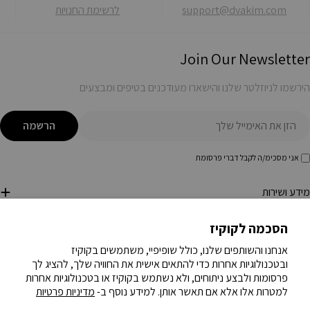
support@dvakim.com
לרשימת החנויות
Join Our Newsletter
הירשמו לניוזלטר שלנו והישארו מעודכנים בטיפים ומבצעים
ימייל
הרשמה
אני מסכימ/ה לקבל דברי פרסומת
מידע ושירות
הסכמה לקוקיז
חנות
אנחנו והשותפים שלנו, כולל שופיפיי, משתמשים בקוקיז
ובטכנולוגיות אחרות כדי להתאים אישית את החוויה שלך, להציג לך
פה
HE | עברית
פרסומות ולבצע ניתוחים, ולא נשתמש בקוקיז או בטכנולוגיות אחרות
למטרות אלו אלא אם תאשר אותן. למידע נוסף ב-
מדיניות פרטיות
פייסבוק
אינסטגרם
טיקטוק
יוטיוב