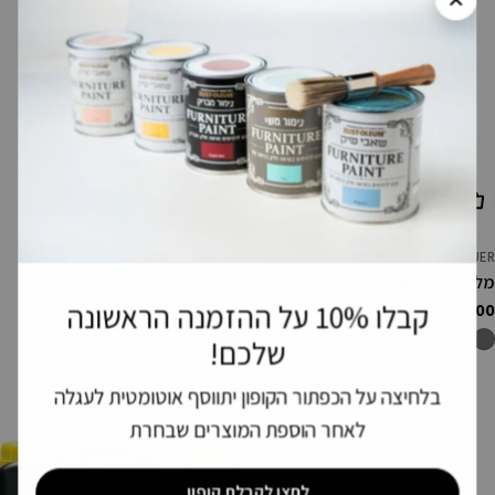
הוסף לעגלה
בחר אפשרויות
BAUER
BAUER
מלט baucast
סופר פיקס 30
קבלו 10% על ההזמנה הראשונה
מחיר
193.00 ₪
מחיר
החל מ-130.00 ₪
רגיל
רגיל
שלכם!
בלחיצה על הכפתור הקופון יתווסף אוטומטית לעגלה
לאחר הוספת המוצרים שבחרת
לחצו לקבלת קופון