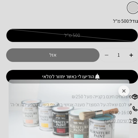
גודל:
500 מ"ל
500 מ"ל
גרסה
אזלה
מות
או
אזל
הגדל כמות עבור ספריי לניקוי קרבורטור
הקטן כמות עבור ספריי לניקוי קרבורטור
לא
זמינה
הודיעו לי כאשר יחזור למלאי
משלוחים חינם בקנייה מעל ₪250
יש לכם שאלה על המוצר? מענה אנושי
בווצאפ
בשעות הפעילות א'-ה'
09:00-16:00
לרשימת סניפים