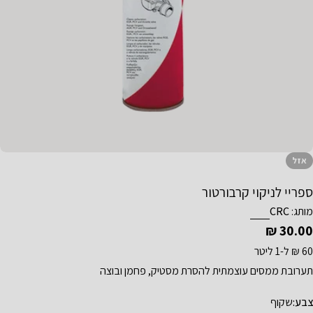
תח מדיה 0 בחלון קופץ
אזל
ספריי לניקוי קרבורטור
מותג:
CRC
מחיר
30.00 ₪
רגיל
60 ₪ ל-1 ליטר
תערובת ממסים עוצמתית להסרת מסטיק, פחמן ובוצה
צבע:
שקוף