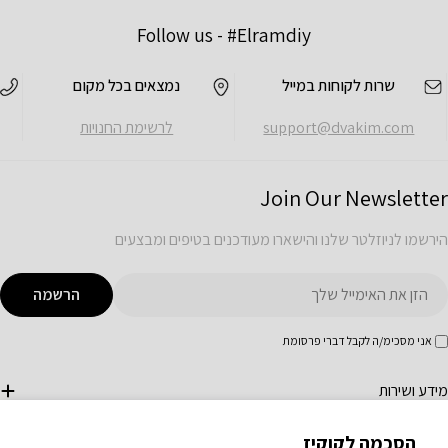
Follow us -
#Elramdiy
שרות לקוחות במייל
נמצאים בכל מקום
support@dvakim.com
לרשימת החנויות
Join Our Newsletter
הירשמו לניוזלטר שלנו והישארו מעודכנים בטיפים ומבצעים
ימייל
הרשמה
אני מסכימ/ה לקבל דברי פרסומת
מידע ושירות
הסכמה לקוקיז
חנות