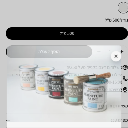
גודל:
500 מ"ל
500 מ"ל
מות
הוסף לעגלה
הגדל כמות עבור ספריי גריז מאושר לעבודה עם משטחי מזון
הקטן כמות עבור ספריי גריז מאושר לעבודה עם משטחי מ
משלוחים חינם בקנייה מעל ₪250
יש לכם שאלה על המוצר? מענה אנושי
בווצאפ
בשעות הפעילות א'-ה'
09:00-16:00
לרשימת סניפים
משלוחים והחזרות
מפרט טכני