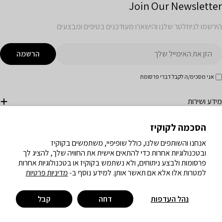
Join Our Newsletter
הירשמו לניוזלטר שלנו והישארו מעודכנים בטיפים ומבצעים
ימייל
הרשמה
אני מסכימ/ה לקבל דברי פרסומת
מידע ושירות
הסכמה לקוקיז
חנות
אנחנו והשותפים שלנו, כולל שופיפיי, משתמשים בקוקיז
ובטכנולוגיות אחרות כדי להתאים אישית את החוויה שלך, להציג לך
פה
HE | עברית
פרסומות ולבצע ניתוחים, ולא נשתמש בקוקיז או בטכנולוגיות אחרות
למטרות אלו אלא אם תאשר אותן. למידע נוסף ב-
מדיניות פרטיות
פייסבוק
אינסטגרם
טיקטוק
יוטיוב
נהל העדפות
דחה
קבל