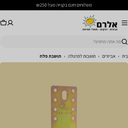
לג
משלוחים חינם בקנייה מעל ₪250
תוכן
עג
יפוש
בית
›
אביזרים
›
תושבות לפרגולה
›
תושבת פלח
לג
מידע
ל
מוצר