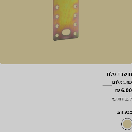
תח מדיה 0 בחלון קופץ
תושבת פלח
מותג:
אלרם
6.00 ₪
מחיר
רגיל
לעבודות עץ
צבע:
זהב