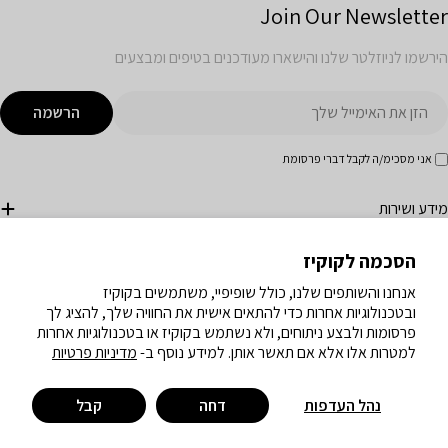
Join Our Newsletter
הירשמו לניוזלטר שלנו והישארו מעודכנים בטיפים ומבצעים
ימייל
הרשמה
אני מסכימ/ה לקבל דברי פרסומת
מידע ושירות
הסכמה לקוקיז
חנות
אנחנו והשותפים שלנו, כולל שופיפיי, משתמשים בקוקיז
ובטכנולוגיות אחרות כדי להתאים אישית את החוויה שלך, להציג לך
פה
HE | עברית
פרסומות ולבצע ניתוחים, ולא נשתמש בקוקיז או בטכנולוגיות אחרות
למטרות אלו אלא אם תאשר אותן. למידע נוסף ב-
מדיניות פרטיות
פייסבוק
אינסטגרם
טיקטוק
יוטיוב
נהל העדפות
דחה
קבל