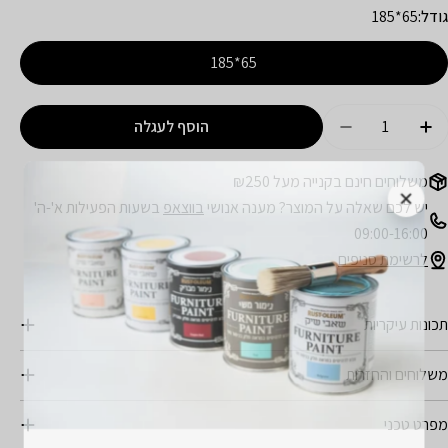
גודל:
65*185
65*185
מות
הוסף לעגלה
הגדל כמות עבור תושבת פלח
הקטן כמות עבור תושבת פלח
משלוחים חינם בקנייה מעל ₪250
יש לכם שאלה על המוצר? מענה אנושי
בווצאפ
בשעות הפעילות א'-ה'
09:00-16:00
לרשימת סניפים
תכונות עיקריות
משלוחים והחזרות
מפרט טכני